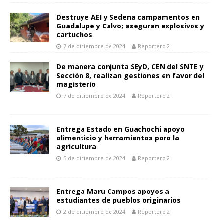
Destruye AEI y Sedena campamentos en
Guadalupe y Calvo; aseguran explosivos y
cartuchos
7 de diciembre de 2024
Reportero 2
De manera conjunta SEyD, CEN del SNTE y
Sección 8, realizan gestiones en favor del
magisterio
7 de diciembre de 2024
Reportero 2
Entrega Estado en Guachochi apoyo
alimenticio y herramientas para la
agricultura
5 de diciembre de 2024
Reportero 2
Entrega Maru Campos apoyos a
estudiantes de pueblos originarios
2 de diciembre de 2024
Reportero 2