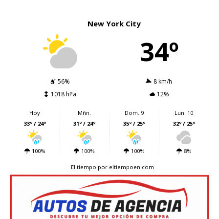
New York City
34º
56%
8 km/h
1018 hPa
12%
Hoy
Mñn.
Dom. 9
Lun. 10
33º / 24º
31º / 24º
35º / 25º
32º / 25º
100%
100%
100%
8%
El tiempo
por eltiempoen.com