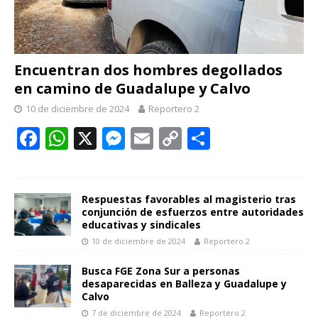
Encuentran dos hombres degollados
en camino de Guadalupe y Calvo
10 de diciembre de 2024
Reportero 2
F
W
X
M
E
C
C
ac
h
e
m
o
o
e
at
ss
ai
p
m
b
s
e
l
y
p
Respuestas favorables al magisterio tras
conjunción de esfuerzos entre autoridades
o
A
n
Li
ar
educativas y sindicales
10 de diciembre de 2024
Reportero 2
o
p
g
n
ti
k
p
er
k
r
Busca FGE Zona Sur a personas
desaparecidas en Balleza y Guadalupe y
Calvo
7 de diciembre de 2024
Reportero 2