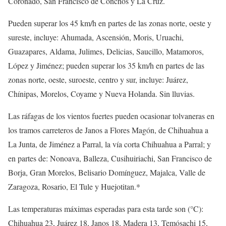
Coronado, San Francisco de Conchos y La Cruz.
Pueden superar los 45 km/h en partes de las zonas norte, oeste y
sureste, incluye: Ahumada, Ascensión, Moris, Uruachi,
Guazapares, Aldama, Julimes, Delicias, Saucillo, Matamoros,
López y Jiménez; pueden superar los 35 km/h en partes de las
zonas norte, oeste, suroeste, centro y sur, incluye: Juárez,
Chínipas, Morelos, Coyame y Nueva Holanda. Sin lluvias.
Las ráfagas de los vientos fuertes pueden ocasionar tolvaneras en
los tramos carreteros de Janos a Flores Magón, de Chihuahua a
La Junta, de Jiménez a Parral, la vía corta Chihuahua a Parral; y
en partes de: Nonoava, Balleza, Cusihuiriachi, San Francisco de
Borja, Gran Morelos, Belisario Domínguez, Majalca, Valle de
Zaragoza, Rosario, El Tule y Huejotitan.*
Las temperaturas máximas esperadas para esta tarde son (°C):
Chihuahua 23, Juárez 18, Janos 18, Madera 13, Temósachi 15,