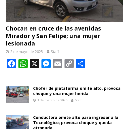
Chocan en cruce de las avenidas
Mirador y San Felipe; una mujer
lesionada
2 de mayo de 2025
Staff
F
W
X
M
E
C
C
ac
h
e
m
o
o
e
at
ss
ai
p
m
b
s
e
l
y
p
Chofer de plataforma omite alto, provoca
choque y una mujer herida
o
A
n
Li
ar
3 de marzo de 2025
Staff
o
p
g
n
ti
k
p
er
k
r
Conductora omite alto para ingresar a la
Tecnológico; provoca choque y queda
atrapada