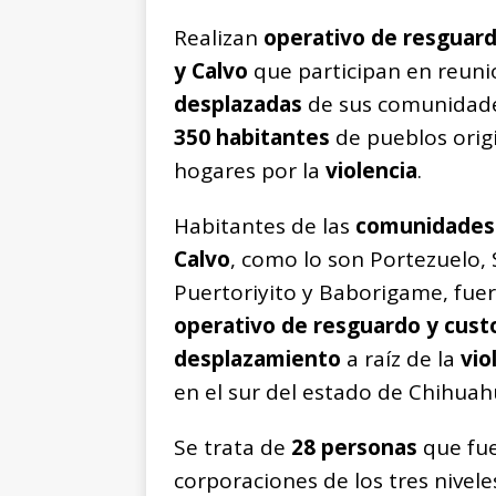
a
h
e
m
o
Realizan
operativo de resguard
c
at
ss
ai
p
y Calvo
que participan en reunio
e
s
e
l
y
desplazadas
de sus comunidade
b
A
n
Li
350 habitantes
de pueblos orig
o
p
g
n
t
hogares por la
violencia
.
o
p
e
k
r
k
r
Habitantes de las
comunidades 
Calvo
, como lo son Portezuelo, 
Puertoriyito y Baborigame, fue
operativo de resguardo y cust
desplazamiento
a raíz de la
vio
en el sur del estado de Chihuah
Se trata de
28 personas
que fu
corporaciones de los tres nivel