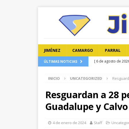
JIMÉNEZ
CAMARGO
PARRAL
[ 6 de agosto de 202
ÚLTIMAS NOTICIAS
de León
CHIHUA
INICIO
UNCATEGORIZED
Resguard
[ 6 de agosto de 202
Reyes
CHIHUAHU
Resguardan a 28 pe
[ 6 de agosto de 202
Guadalupe y Calvo
barrenador con capa
[ 6 de agosto de 202
4 de enero de 2024
Staff
Uncatego