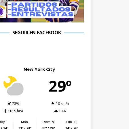
SEGUIR EN FACEBOOK
New York City
29º
78%
10 km/h
1019 hPa
13%
Hoy
Mñn.
Dom. 9
Lun. 10
 / 24º
33º / 24º
35º / 24º
34º / 26º