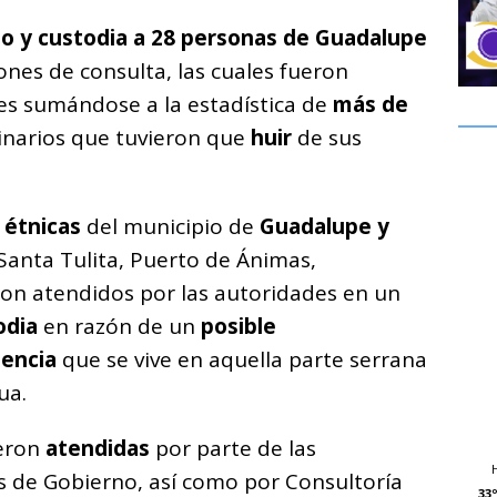
o
o y custodia a 28 personas de Guadalupe
m
nes de consulta, las cuales fueron
p
s sumándose a la estadística de
más de
ar
inarios que tuvieron que
huir
de sus
i
étnicas
del municipio de
Guadalupe y
Santa Tulita, Puerto de Ánimas,
ron atendidos por las autoridades en un
odia
en razón de un
posible
lencia
que se vive en aquella parte serrana
ua.
eron
atendidas
por parte de las
es de Gobierno, así como por Consultoría
33º